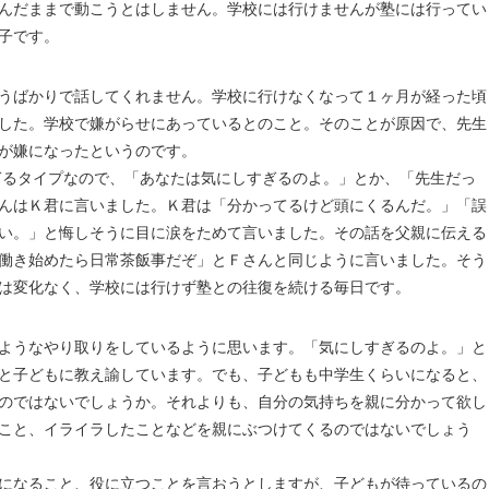
んだままで動こうとはしません。学校には行けませんが塾には行ってい
子です。
うばかりで話してくれません。学校に行けなくなって１ヶ月が経った頃
した。学校で嫌がらせにあっているとのこと。そのことが原因で、先生
が嫌になったというのです。
るタイプなので、「あなたは気にしすぎるのよ。」とか、「先生だっ
んはＫ君に言いました。Ｋ君は「分かってるけど頭にくるんだ。」「誤
い。」と悔しそうに目に涙をためて言いました。その話を父親に伝える
働き始めたら日常茶飯事だぞ」とＦさんと同じように言いました。そう
は変化なく、学校には行けず塾との往復を続ける毎日です。
ようなやり取りをしているように思います。「気にしすぎるのよ。」と
と子どもに教え諭しています。でも、子どもも中学生くらいになると、
のではないでしょうか。それよりも、自分の気持ちを親に分かって欲し
こと、イライラしたことなどを親にぶつけてくるのではないでしょう
になること、役に立つことを言おうとしますが、子どもが待っているの