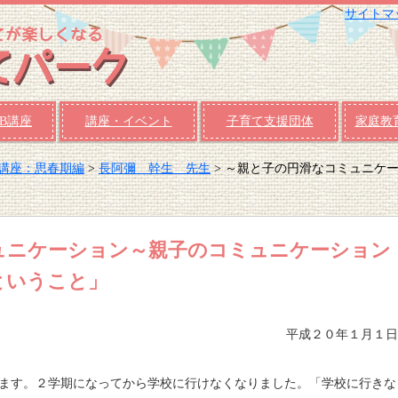
サイトマ
B講座
講座・イベント
子育て支援団体
家庭教
B講座：思春期編
>
長阿彌 幹生 先生
> ～親と子の円滑なコミュニケ
ュニケーション～親子のコミュニケーション
ということ」
平成２０年１月１日
ます。２学期になってから学校に行けなくなりました。「学校に行きな