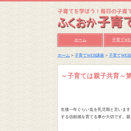
ホーム
子育てWE
ホーム
>
子育てWEB講座
>
子育てWE
～子育ては親子共育～
生後一年ぐらい迄を乳児期と言います
する信頼感を育てる事が大切です。親