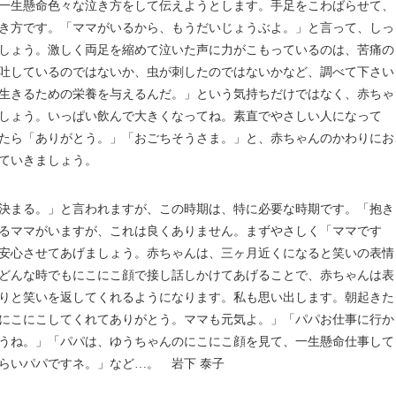
一生懸命色々な泣き方をして伝えようとします。手足をこわばらせて、
き方です。「ママがいるから、もうだいじょうぶよ。」と言って、しっ
しょう。激しく両足を縮めて泣いた声に力がこもっているのは、苦痛の
吐しているのではないか、虫が刺したのではないかなど、調べて下さい
生きるための栄養を与えるんだ。」という気持ちだけではなく、赤ちゃ
しょう。いっぱい飲んで大きくなってね。素直でやさしい人になって
たら「ありがとう。」「おごちそうさま。」と、赤ちゃんのかわりにお
ていきましょう。
決まる。」と言われますが、この時期は、特に必要な時期です。「抱き
るママがいますが、これは良くありません。まずやさしく「ママです
安心させてあげましょう。赤ちゃんは、三ヶ月近くになると笑いの表情
どんな時でもにこにこ顔で接し話しかけてあげることで、赤ちゃんは表
りと笑いを返してくれるようになります。私も思い出します。朝起きた
にこにこしてくれてありがとう。ママも元気よ。」「パパお仕事に行か
うね。」「パパは、ゆうちゃんのにこにこ顔を見て、一生懸命仕事して
らいパパですネ。」など…。 岩下 泰子