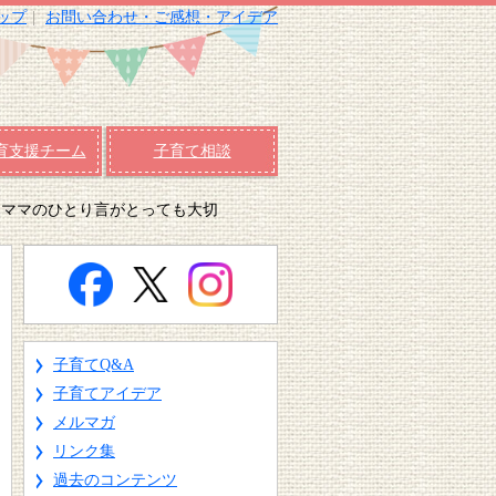
ップ
お問い合わせ・ご感想・アイデア
育支援チーム
子育て相談
 ママのひとり言がとっても大切
子育てQ&A
子育てアイデア
メルマガ
リンク集
過去のコンテンツ